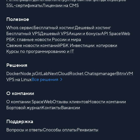
SSL-сертификаты
Лицензии на CMS
Полезное
Whois сервис
Бесплатный хостинг
Дешевый хостинг
Бесплатный VPS
Дешевый VPS
Акции и бонусы
API SpaceWeb
РБК: главные новости России и мира
Свежие новости компаний
РБК Инвестиции: котировки
Курсы по программированию и IT
Решения
Docker
Node.js
GitLab
NextCloud
Rocket.Chat
ispmanager
BitrixVM
VPS на Linux
Все решения
О компании
О компании SpaceWeb
Отзывы клиентов
Новости компании
Бортовой журнал
Контакты
Вакансии
Поддержка
Вопросы и ответы
Способы оплаты
Реквизиты