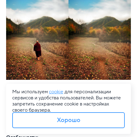
Платформа
: web, Android, iOS
Мы используем
cookie
для персонализации
сервисов и удобства пользователей. Вы можете
Регистрация:
обязательная
запретить сохранение cookie в настройках
своего браузера.
Русский язык:
есть
Хорошо
Бесплатно:
20 кредитов в сутки