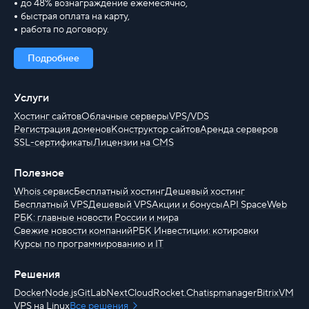
до 48% вознаграждение ежемесячно,
быстрая оплата на карту,
работа по договору.
Подробнее
Услуги
Хостинг сайтов
Облачные серверы
VPS/VDS
Регистрация доменов
Конструктор сайтов
Аренда серверов
SSL-сертификаты
Лицензии на CMS
Полезное
Whois сервис
Бесплатный хостинг
Дешевый хостинг
Бесплатный VPS
Дешевый VPS
Акции и бонусы
API SpaceWeb
РБК: главные новости России и мира
Свежие новости компаний
РБК Инвестиции: котировки
Курсы по программированию и IT
Решения
Docker
Node.js
GitLab
NextCloud
Rocket.Chat
ispmanager
BitrixVM
VPS на Linux
Все решения