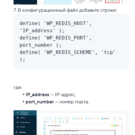
В конфигурационный файл добавьте строки:
define( 'WP_REDIS_HOST',
'IP_address'
);
define( 'WP_REDIS_PORT',
port_number
);
define( 'WP_REDIS_SCHEME', 'tcp'
);
где:
IP_address
— IP-адрес,
port_number
— номер порта.