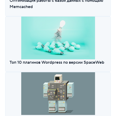
Оптимизация работы с базой данных с помощью
Memcached
Топ 10 плагинов Wordpress по версии SpaceWeb