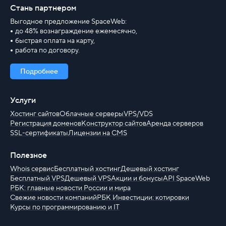
Стань партнером
Выгодное предложение SpaceWeb:
до 48% вознаграждение ежемесячно,
быстрая оплата на карту,
работа по договору.
Подробнее
Услуги
Хостинг сайтов
Облачные серверы
VPS/VDS
Регистрация доменов
Конструктор сайтов
Аренда серверов
SSL-сертификаты
Лицензии на CMS
Полезное
Whois сервис
Бесплатный хостинг
Дешевый хостинг
Бесплатный VPS
Дешевый VPS
Акции и бонусы
API SpaceWeb
РБК: главные новости России и мира
Свежие новости компаний
РБК Инвестиции: котировки
Курсы по программированию и IT