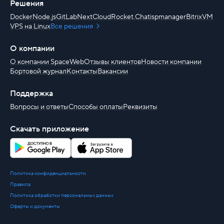
Решения
Docker
Node.js
GitLab
NextCloud
Rocket.Chat
ispmanager
BitrixVM
VPS на Linux
Все решения
О компании
О компании SpaceWeb
Отзывы клиентов
Новости компании
Бортовой журнал
Контакты
Вакансии
Поддержка
Вопросы и ответы
Способы оплаты
Реквизиты
Скачать приложение
Политика конфиденциальности
Правила
Политика обработки персональных данных
Оферты и документы